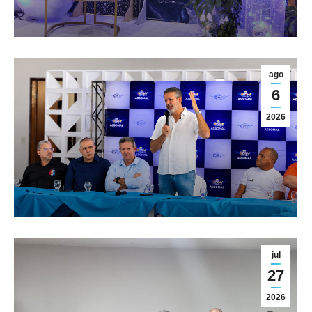
ASSOMAL fortalece a
ago
representatividade da
6
oficialidade militar em encontro
2026
regional da FENEME
Geral
jul
27
2026