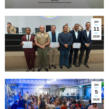
Reinauguração do Parque
Aquático da ASSOMAL é um
sucesso e homenageia oficial
jun
do Corpo de Bombeiros Militar
11
Clube sempre vivo - Destaque
,
2026
Destaque
,
Geral
jun
5
2026
Nota Oficial sobre o Projeto de