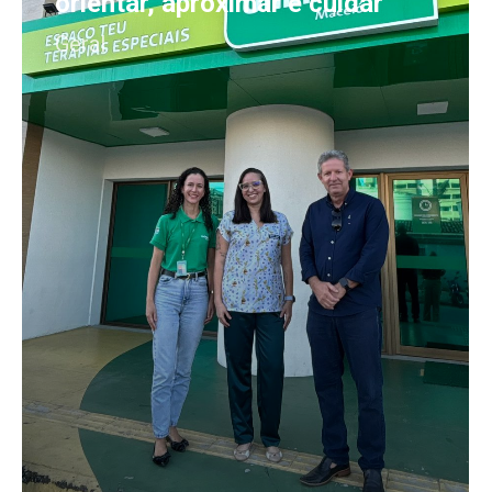
orientar, aproximar e cuidar
Geral
ASSOMAL, MPT e PMAL
fortalecem parceria em
benefício de crianças do