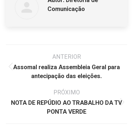
Autor:
Diretoria de
Comunicação
Navegação
ANTERIOR
de
post:
Assomal realiza Assembleia Geral para
Post
antecipação das eleições.
anterior:
PRÓXIMO
NOTA DE REPÚDIO AO TRABALHO DA TV
Próximo
PONTA VERDE
post: