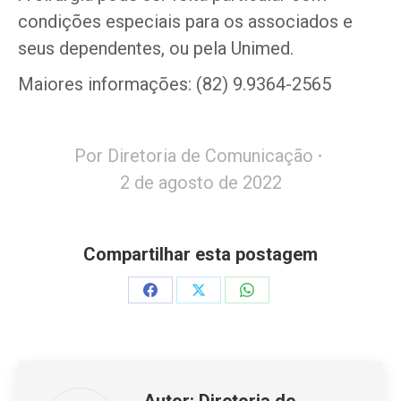
condições especiais para os associados e
seus dependentes, ou pela Unimed.
Maiores informações: (82) 9.9364-2565
Por
Diretoria de Comunicação
2 de agosto de 2022
Compartilhar esta postagem
Share
Share
Share
on
on
on
Facebook
X
WhatsApp