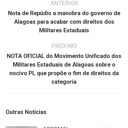
ANTERIOR
de
post:
Nota de Repúdio a manobra do governo de
Post
Alagoas para acabar com direitos dos
anterior:
Militares Estaduais
PRÓXIMO
NOTA OFICIAL do Movimento Unificado dos
Militares Estaduais de Alagoas sobre o
Próximo
nocivo PL que propõe o fim de direitos da
post:
categoria
Outras Notícias