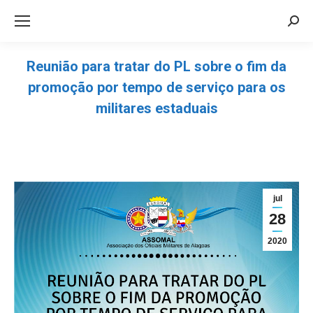
Sea
Reunião para tratar do PL sobre o fim da
promoção por tempo de serviço para os
militares estaduais
Você está aqui:
jul
28
2020