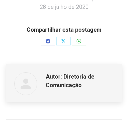
28 de julho de 2020
Compartilhar esta postagem
Share
Share
Share
on
on
on
Facebook
X
WhatsApp
Autor:
Diretoria de
Comunicação
Navegação