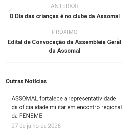
ANTERIOR
de
Post
post:
O Dia das crianças é no clube da Assomal
anterior:
PRÓXIMO
Edital de Convocação da Assembleia Geral
Próximo
da Assomal
post:
Outras Notícias
ASSOMAL fortalece a representatividade
da oficialidade militar em encontro regional
da FENEME
27 de julho de 2026