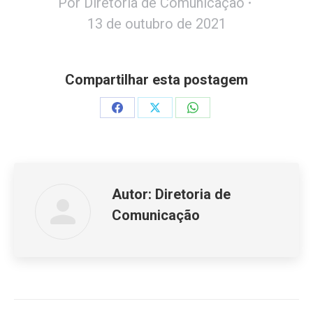
Por
Diretoria de Comunicação
13 de outubro de 2021
Compartilhar esta postagem
Share
Share
Share
on
on
on
Facebook
X
WhatsApp
Autor:
Diretoria de
Comunicação
Navegação