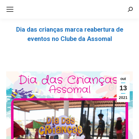
Sea
Dia das crianças marca reabertura de
eventos no Clube da Assomal
Você está aqui:
out
13
2021