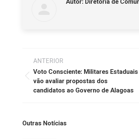
Autor:
Diretoria de Comu
Navegação
ANTERIOR
de
post:
Voto Consciente: Militares Estaduais
Post
vão avaliar propostas dos
anterior:
candidatos ao Governo de Alagoas
Outras Notícias