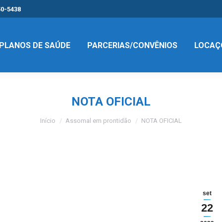
50-5438
PLANOS DE SAÚDE
PARCERIAS/CONVÊNIOS
LOCAÇ
NOTA OFICIAL
Você está aqui:
Início
Assomal em prontidão
NOTA OFICIAL
set
22