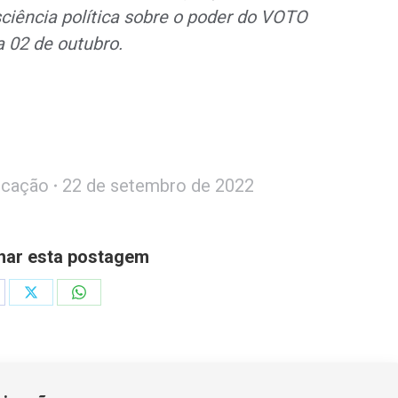
ciência política sobre o poder do VOTO
a 02 de outubro.
icação
22 de setembro de 2022
har esta postagem
are
Share
Share
on
on
cebook
X
WhatsApp