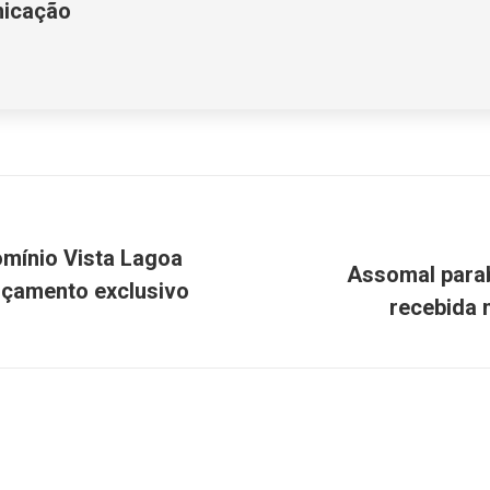
nicação
mínio Vista Lagoa
Assomal para
Próximo
nçamento exclusivo
recebida 
post: