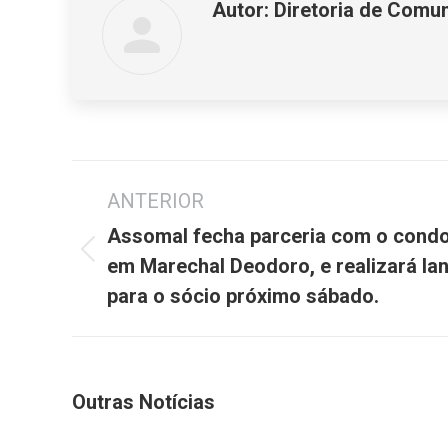
Autor:
Diretoria de Comu
Navegação
ANTERIOR
de
post:
Assomal fecha parceria com o condo
Post
em Marechal Deodoro, e realizará la
anterior:
para o sócio próximo sábado.
Outras Notícias