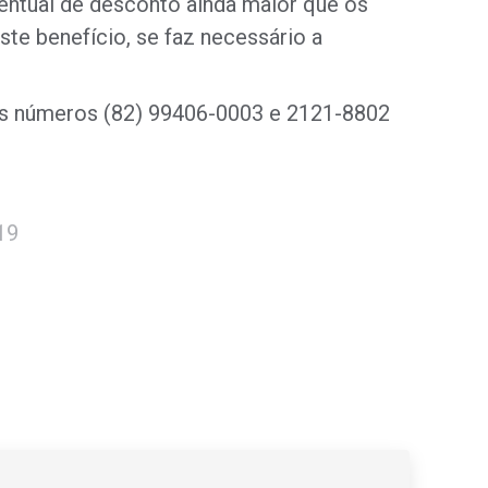
centual de desconto ainda maior que os
este benefício, se faz necessário a
avés números (82) 99406-0003 e 2121-8802
19