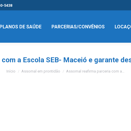
50-5438
PLANOS DE SAÚDE
PARCERIAS/CONVÊNIOS
LOCAÇ
a com a Escola SEB- Maceió e garante de
Você está aqui:
Início
Assomal em prontidão
Assomal reafirma parceria com a…