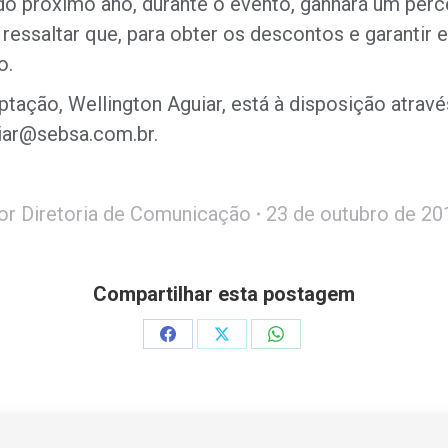
 do próximo ano, durante o evento, ganhará um per
 ressaltar que, para obter os descontos e garantir 
o.
ptação, Wellington Aguiar, está à disposição atr
uiar@sebsa.com.br.
or
Diretoria de Comunicação
23 de outubro de 20
Compartilhar esta postagem
Share
Share
Share
on
on
on
Facebook
X
WhatsApp