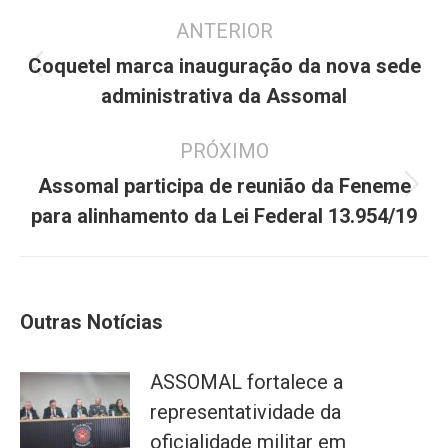
Navegação
ANTERIOR
de
post:
Coquetel marca inauguração da nova sede
Post
administrativa da Assomal
anterior:
PRÓXIMO
Assomal participa de reunião da Feneme
Próximo
para alinhamento da Lei Federal 13.954/19
post:
Outras Notícias
ASSOMAL fortalece a
representatividade da
oficialidade militar em