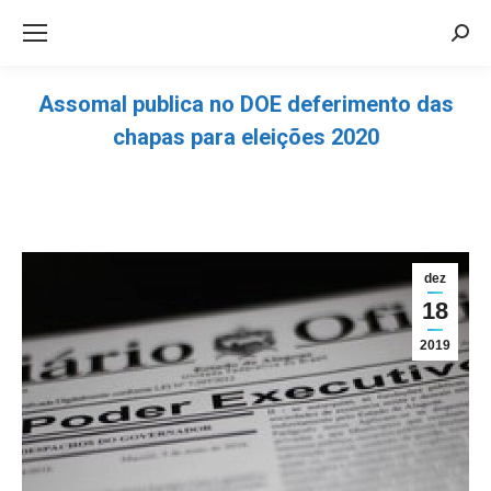
Sea
Assomal publica no DOE deferimento das
chapas para eleições 2020
Você está aqui:
dez
18
2019