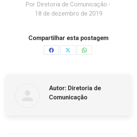
Por
Diretoria de Comunicação
18 de dezembro de 2019
Compartilhar esta postagem
Share
Share
Share
on
on
on
Facebook
X
WhatsApp
Autor:
Diretoria de
Comunicação