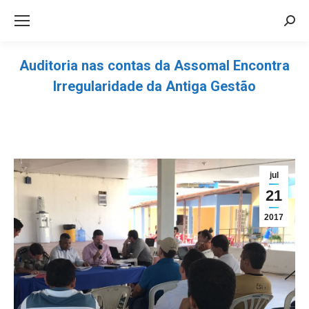
Sea
Auditoria nas contas da Assomal Encontra
Irregularidade da Antiga Gestão
Você está aqui:
jul
21
2017