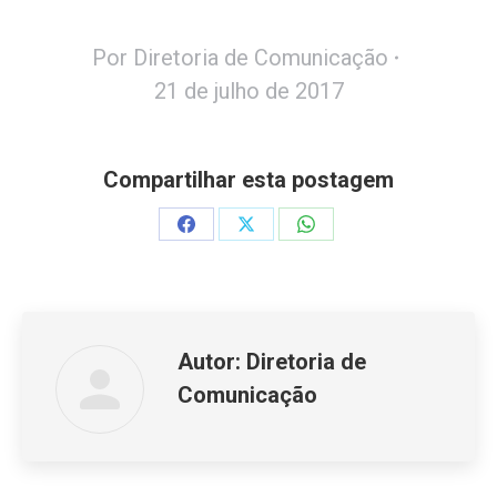
Por
Diretoria de Comunicação
21 de julho de 2017
Compartilhar esta postagem
Share
Share
Share
on
on
on
Facebook
X
WhatsApp
Autor:
Diretoria de
Comunicação