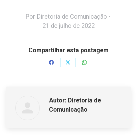
Por
Diretoria de Comunicação
21 de julho de 2022
Compartilhar esta postagem
Share
Share
Share
on
on
on
Facebook
X
WhatsApp
Autor:
Diretoria de
Comunicação