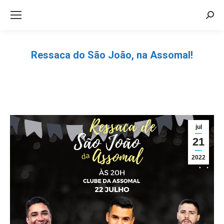
Sea
Ressaca do São João, na Assomal!
Você está aqui:
jul
21
2022