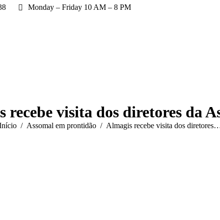
38
Monday – Friday 10 AM – 8 PM
 recebe visita dos diretores da A
Você está aqui:
Início
Assomal em prontidão
Almagis recebe visita dos diretores