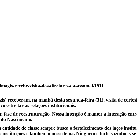
is.com.br/noticia/almagis-recebe-visita-dos-di
s) receberam, na manhã desta segunda-feira (31), visita de cortes
 estreitar as relações institucionais.
ase de reestruturação. Nossa intenção é manter a interação entre a
o do Nascimento.
 entidade de classe sempre busca o fortalecimento dos laços instit
s instituições é também o nosso lema. Ninguém é forte sozinho e, se