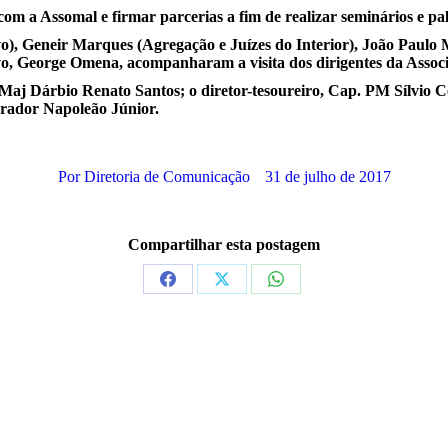
m a Assomal e firmar parcerias a fim de realizar seminários e pale
vo), Geneir Marques (Agregação e Juízes do Interior), João Paulo M
o, George Omena, acompanharam a visita dos dirigentes da Associaç
Maj Dárbio Renato Santos; o diretor-tesoureiro, Cap. PM Sílvio C
urador Napoleão Júnior.
Por
Diretoria de Comunicação
31 de julho de 2017
Compartilhar esta postagem
Share
Share
Share
on
on
on
Facebook
X
WhatsApp