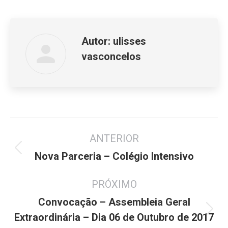
on
on
on
Facebook
X
WhatsApp
Autor:
ulisses
vasconcelos
Navegação
ANTERIOR
de
Post
post:
Nova Parceria – Colégio Intensivo
anterior:
PRÓXIMO
Convocação – Assembleia Geral
Próximo
Extraordinária – Dia 06 de Outubro de 2017