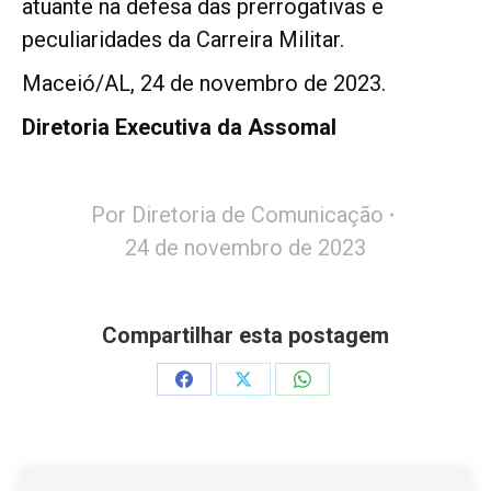
atuante na defesa das prerrogativas e
peculiaridades da Carreira Militar.
Maceió/AL, 24 de novembro de 2023.
Diretoria Executiva da Assomal
Por
Diretoria de Comunicação
24 de novembro de 2023
Compartilhar esta postagem
Share
Share
Share
on
on
on
Facebook
X
WhatsApp