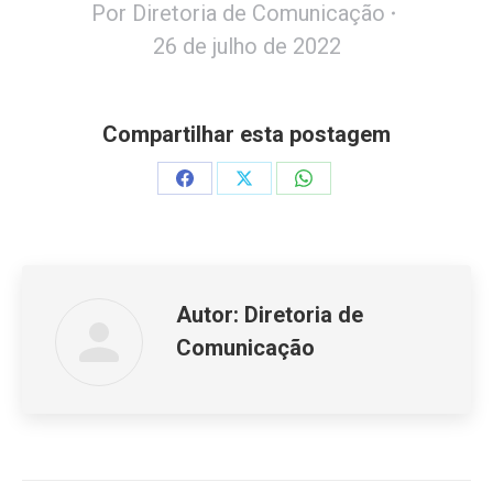
Por
Diretoria de Comunicação
26 de julho de 2022
Compartilhar esta postagem
Share
Share
Share
on
on
on
Facebook
X
WhatsApp
Autor:
Diretoria de
Comunicação