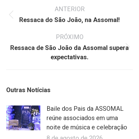
Navegação
ANTERIOR
de
Post
post:
Ressaca do São João, na Assomal!
anterior:
PRÓXIMO
Ressaca de São João da Assomal supera
Próximo
expectativas.
post:
Outras Notícias
Baile dos Pais da ASSOMAL
reúne associados em uma
noite de música e celebração
8 de agosto de 2026