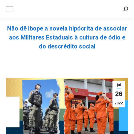
Sea
Não dê Ibope a novela hipócrita de associar
aos Militares Estaduais à cultura de ódio e
do descrédito social
Você está aqui:
jul
26
2022