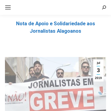
Sea
Nota de Apoio e Solidariedade aos
Jornalistas Alagoanos
Você está aqui:
jul
3
2019