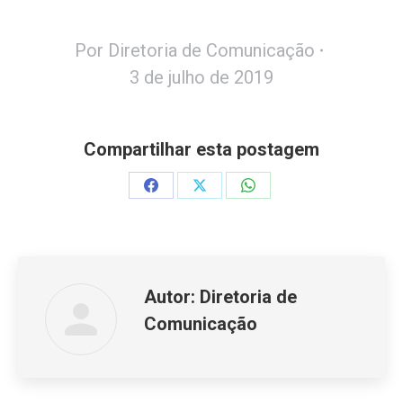
Por
Diretoria de Comunicação
3 de julho de 2019
Compartilhar esta postagem
Share
Share
Share
on
on
on
Facebook
X
WhatsApp
Autor:
Diretoria de
Comunicação