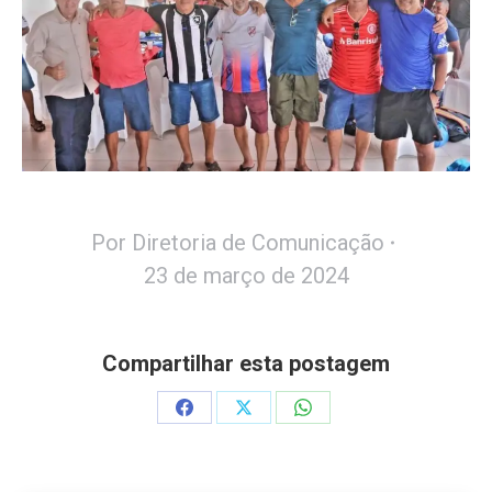
Por
Diretoria de Comunicação
23 de março de 2024
Compartilhar esta postagem
Share
Share
Share
on
on
on
Facebook
X
WhatsApp