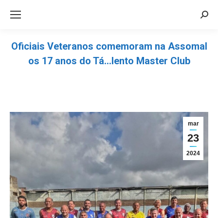
Sea
Oficiais Veteranos comemoram na Assomal
os 17 anos do Tá…lento Master Club
Você está aqui:
mar
23
2024