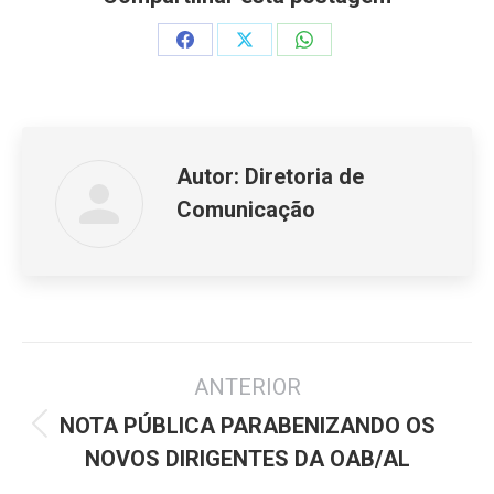
Share
Share
Share
on
on
on
Facebook
X
WhatsApp
Autor:
Diretoria de
Comunicação
Navegação
ANTERIOR
de
post:
NOTA PÚBLICA PARABENIZANDO OS
Post
NOVOS DIRIGENTES DA OAB/AL
anterior: