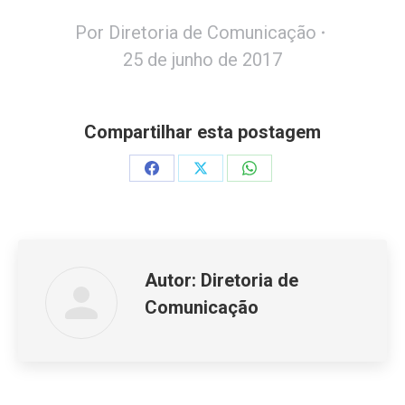
Por
Diretoria de Comunicação
25 de junho de 2017
Compartilhar esta postagem
Share
Share
Share
on
on
on
Facebook
X
WhatsApp
Autor:
Diretoria de
Comunicação