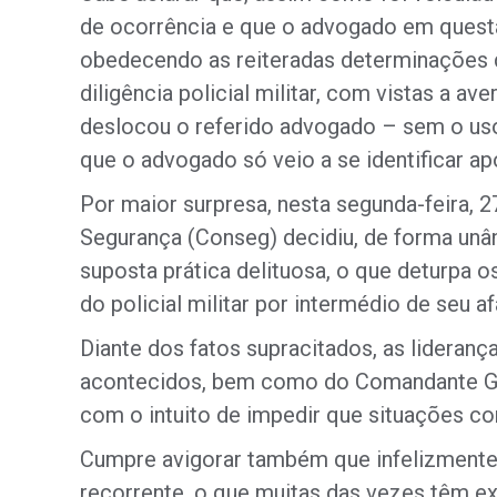
de ocorrência e que o advogado em questã
obedecendo as reiteradas determinações d
diligência policial militar, com vistas a av
deslocou o referido advogado – sem o uso 
que o advogado só veio a se identificar apó
Por maior surpresa, nesta segunda-feira, 2
Segurança (Conseg) decidiu, de forma unâ
suposta prática delituosa, o que deturpa o
do policial militar por intermédio de seu 
Diante dos fatos supracitados, as lidera
acontecidos, bem como do Comandante Gera
com o intuito de impedir que situações c
Cumpre avigorar também que infelizmente 
recorrente, o que muitas das vezes têm ex