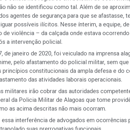
o não se identificou como tal. Além de se aproxim
os agentes de segurança para que se afastasse, t
eriguar possíveis ilícitos. Nesse ínterim, a equipe, 
de violência – da calçada onde estava ocorrendo 
s a intervenção policial.
7, de janeiro de 2020, foi veiculado na imprensa a
nime, pelo afastamento do policial militar, sem q
s princípios constitucionais da ampla defesa e do 
afastamento das atividades laborais operacionais.
nças militares irão cobrar das autoridades compet
l da Policia Militar de Alagoas que tome providê
omo as acima descritas não mais ocorram.
essa interferência de advogados em ocorrências 
trapolado suas prerrogativas funcionais.