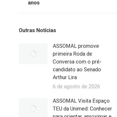
anterior:
anos
Outras Notícias
ASSOMAL promove
primeira Roda de
Conversa com o pré-
candidato ao Senado
Arthur Lira
6 de agosto de 2026
ASSOMAL Visita Espaço
TEU da Unimed: Conhecer
para orientar, aproximar e