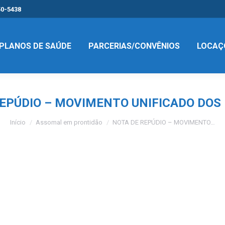
50-5438
PLANOS DE SAÚDE
PARCERIAS/CONVÊNIOS
LOCAÇ
EPÚDIO – MOVIMENTO UNIFICADO DOS
Você está aqui:
Início
Assomal em prontidão
NOTA DE REPÚDIO – MOVIMENTO…