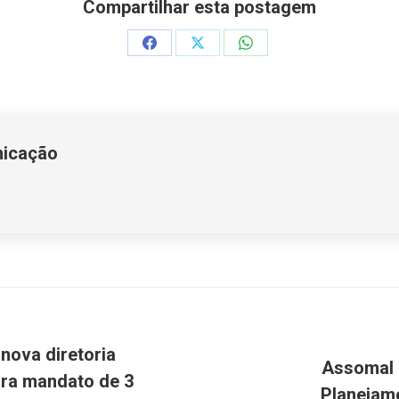
Compartilhar esta postagem
Share
Share
Share
on
on
on
Facebook
X
WhatsApp
nicação
nova diretoria
Assomal 
Próximo
ra mandato de 3
Planejame