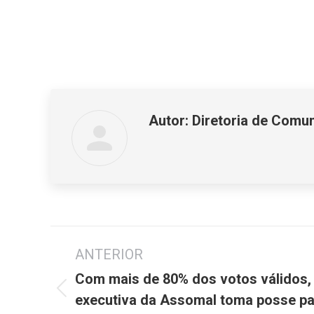
Autor:
Diretoria de Comu
Navegação
ANTERIOR
de
post:
Com mais de 80% dos votos válidos, 
Post
executiva da Assomal toma posse pa