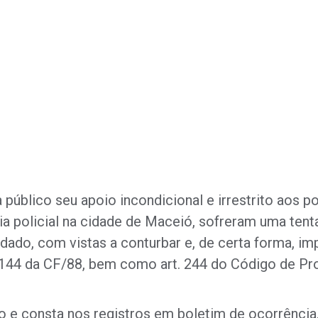
úblico seu apoio incondicional e irrestrito aos poli
a policial na cidade de Maceió, sofreram uma tenta
do, com vistas a conturbar e, de certa forma, imped
144 da CF/88, bem como art. 244 do Código de Pr
o e consta nos registros em boletim de ocorrência