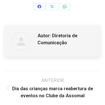
Share
Share
Share
on
on
on
Facebook
X
WhatsApp
Autor:
Diretoria de
Comunicação
Navegação
ANTERIOR
de
post:
Dia das crianças marca reabertura de
Post
eventos no Clube da Assomal
anterior: