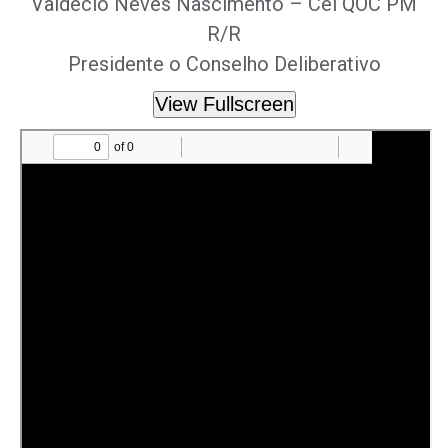
Valdécio Neves Nascimento – Cel QOC PM
R/R
Presidente o Conselho Deliberativo
View Fullscreen