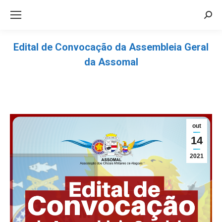
Sea
Edital de Convocação da Assembleia Geral
da Assomal
Você está aqui:
out
14
2021