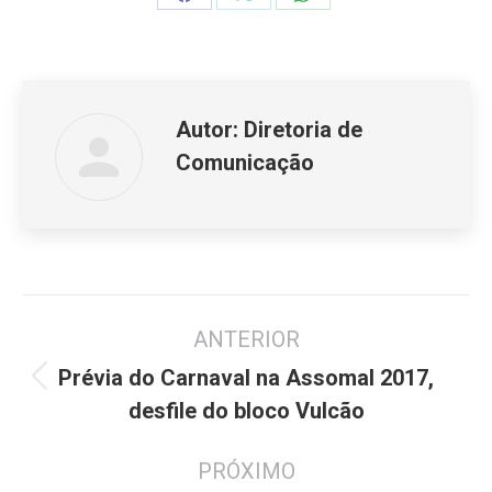
Share
Share
Share
on
on
on
Facebook
X
WhatsApp
Autor:
Diretoria de
Comunicação
Navegação
ANTERIOR
de
post:
Prévia do Carnaval na Assomal 2017,
Post
desfile do bloco Vulcão
anterior:
PRÓXIMO