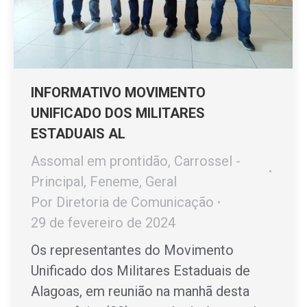
INFORMATIVO MOVIMENTO
UNIFICADO DOS MILITARES
ESTADUAIS AL
Assomal em prontidão
,
Carrossel -
Principal
,
Feneme
,
Geral
Por
Diretoria de Comunicação
29 de fevereiro de 2024
Os representantes do Movimento
Unificado dos Militares Estaduais de
Alagoas, em reunião na manhã desta