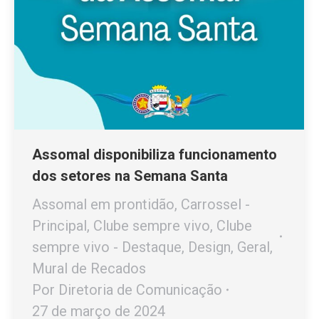
Assomal disponibiliza funcionamento
dos setores na Semana Santa
Assomal em prontidão
,
Carrossel -
Principal
,
Clube sempre vivo
,
Clube
sempre vivo - Destaque
,
Design
,
Geral
,
Mural de Recados
Por
Diretoria de Comunicação
27 de março de 2024