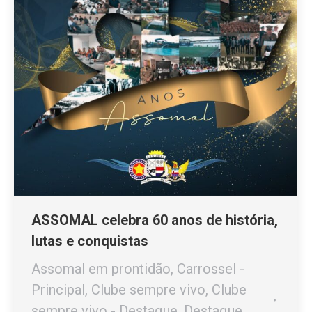
ASSOMAL celebra 60 anos de história,
lutas e conquistas
Assomal em prontidão
,
Carrossel -
Principal
,
Clube sempre vivo
,
Clube
sempre vivo - Destaque
,
Destaque
,