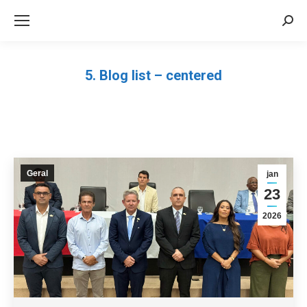
Sea
5. Blog list – centered
Você está aqui:
Geral
jan
23
2026