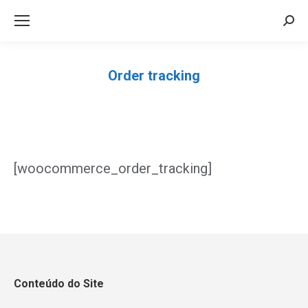
Sea
Order tracking
Você está aqui:
[woocommerce_order_tracking]
Conteúdo do Site