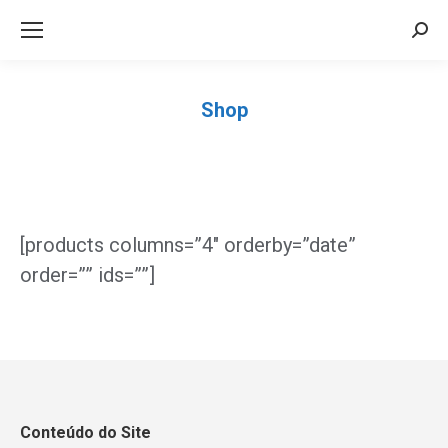
Sea
Shop
Você está aqui:
[products columns=”4″ orderby=”date”
order=”” ids=””]
Conteúdo do Site