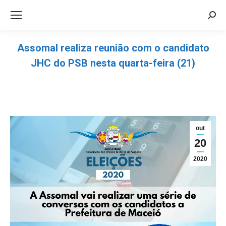
Sea
Assomal realiza reunião com o candidato
JHC do PSB nesta quarta-feira (21)
Você está aqui:
out
20
2020