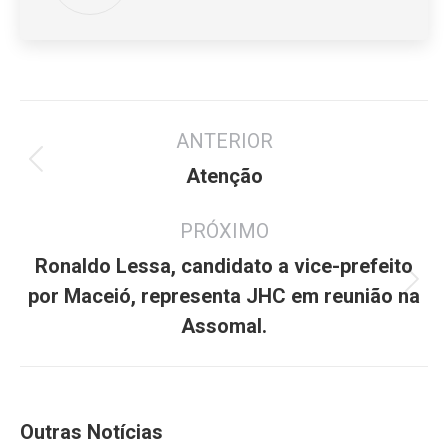
Navegação
ANTERIOR
de
Post
post:
Atenção
anterior:
PRÓXIMO
Ronaldo Lessa, candidato a vice-prefeito
Próximo
por Maceió, representa JHC em reunião na
post:
Assomal.
Outras Notícias