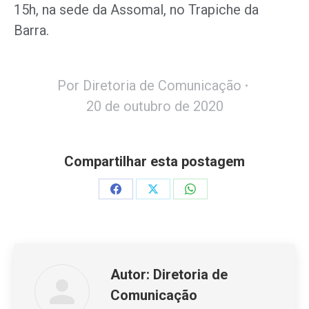
15h, na sede da Assomal, no Trapiche da
Barra.
Por
Diretoria de Comunicação
20 de outubro de 2020
Compartilhar esta postagem
Share
Share
Share
on
on
on
Facebook
X
WhatsApp
Autor:
Diretoria de
Comunicação