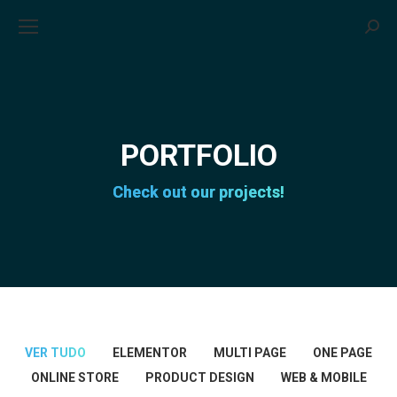
Sea
PORTFOLIO
Check out our projects!
VER TUDO
ELEMENTOR
MULTI PAGE
ONE PAGE
ONLINE STORE
PRODUCT DESIGN
WEB & MOBILE