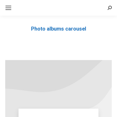
Sea
Photo albums carousel
Você está aqui: