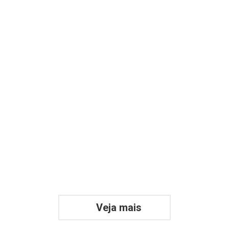
The7: Business
Multi page
,
WPBakery
Veja mais