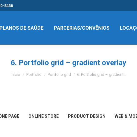
50-5438
PLANOS DE SAÚDE
PARCERIAS/CONVÊNIOS
LOCAÇ
6. Portfolio grid – gradient overlay
Você está aqui:
Início
Portfolio
Portfolio grid
6. Portfolio grid – gradient…
ONE PAGE
ONLINE STORE
PRODUCT DESIGN
WEB & MOB