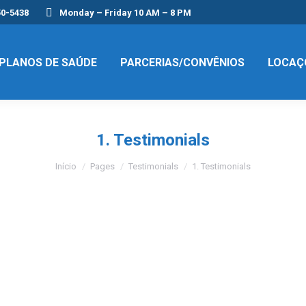
50-5438
Monday – Friday 10 AM – 8 PM
PLANOS DE SAÚDE
PARCERIAS/CONVÊNIOS
LOCAÇ
1. Testimonials
Você está aqui:
Início
Pages
Testimonials
1. Testimonials