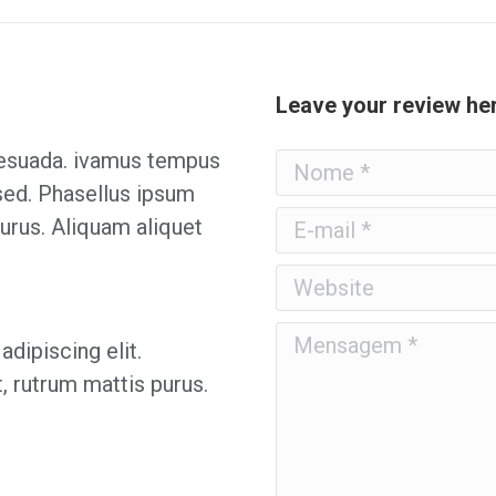
Leave your review he
lesuada. ivamus tempus
Nome *
sed. Phasellus ipsum
E-mail *
purus. Aliquam aliquet
Website
Mensagem *
dipiscing elit.
, rutrum mattis purus.