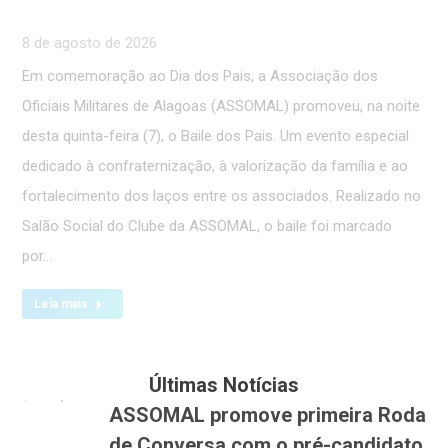
8 de agosto de 2026
Em comemoração ao Dia dos Pais, a Associação dos
Oficiais Militares de Alagoas (ASSOMAL) promoveu, na noite
desta quinta-feira (7), o Baile dos Pais. Um evento especial
dedicado à confraternização, à valorização da família e ao
fortalecimento dos laços entre os associados. Realizado no
Salão Social do Clube da ASSOMAL, o baile foi marcado
por…
Leia mais
Últimas Notícias
ASSOMAL promove primeira Roda
de Conversa com o pré-candidato