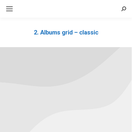
Sea
2. Albums grid – classic
Você está aqui: